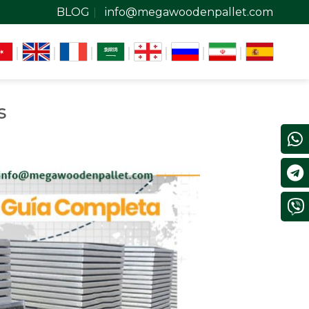
BLOG
info@megawoodenpallet.com
s