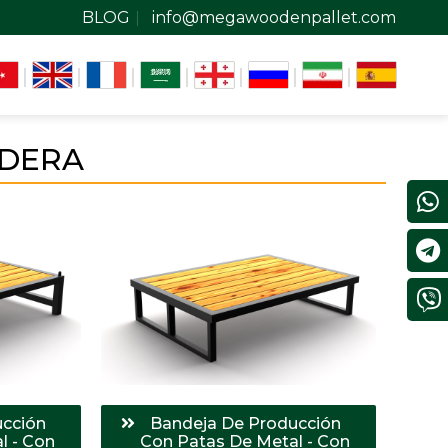
BLOG
info@megawoodenpallet.com
ADERA
ucción
Bandeja De Producción
l - Con
Con Patas De Metal - Con