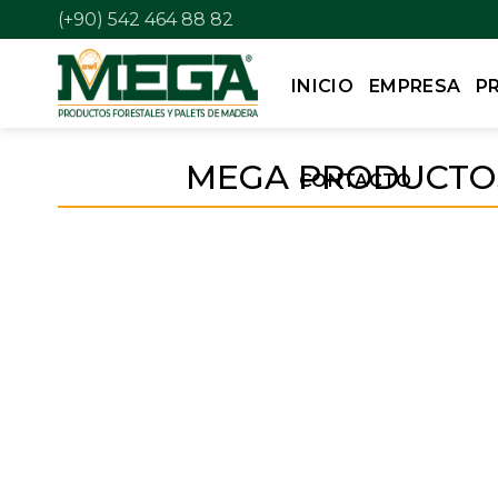
(+90) 542 464 88 82
INICIO
EMPRESA
P
MEGA PRODUCTOS 
CONTACTO
ETIOPÍA